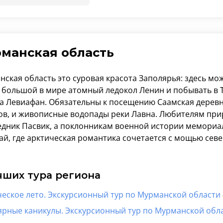
манская область
ская область это суровая красота Заполярья: здесь мо
 большой в мире атомный ледокол Ленин и побывать в 
а Левиафан. Обязательны к посещению Саамская деревня
ов, и живописные водопады реки Лавна. Любителям при
едник Пасвик, а поклонникам военной истории мемориа
ай, где арктическая романтика сочетается с мощью сев
чших тура региона
ческое лето. Экскурсионный тур по Мурманской области
ярные каникулы. Экскурсионный тур по Мурманской обл