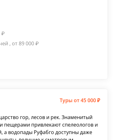
0
₽
очей
, от 89 000
₽
Туры
от 45 000 ₽
царство гор, лесов и рек. Знаменитый
ми пещерами привлекают спелеологов и
, а водопады Руфабго доступны даже
шруты, ведущие к смотровым