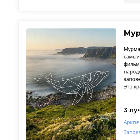
Мур
Мурман
самый
фильм
народ
запов
Это кр
3 лу
Аркти
Запол