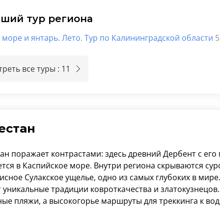
чший тур региона
 море и янтарь. Лето. Тур по Калининградской области
5
реть все туры : 11
естан
ан поражает контрастами: здесь древний Дербент с ег
ется в Каспийское море. Внутри региона скрываются су
сное Сулакское ущелье, одно из самых глубоких в мире.
т уникальные традиции ковроткачества и златокузнецов
ые пляжи, а высокогорье маршруты для треккинга к во