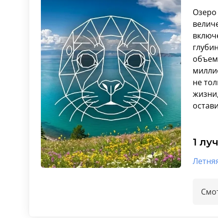
Озеро 
велич
включе
глуби
объему
миллио
не тол
жизни,
остави
1 лу
Летня
Смот