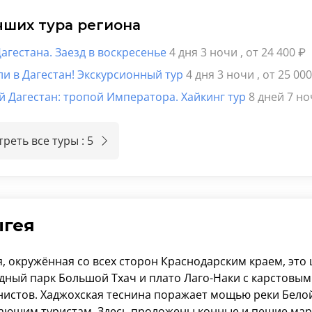
чших тура региона
агестана. Заезд в воскресенье
4 дня 3 ночи
, от 24 400
₽
и в Дагестан! Экскурсионный тур
4 дня 3 ночи
, от 25 00
й Дагестан: тропой Императора. Хайкинг тур
8 дней 7 н
реть все туры : 5
гея
, окружённая со всех сторон Краснодарским краем, это 
дный парк Большой Тхач и плато Лаго-Наки с карстовы
нистов. Хаджохская теснина поражает мощью реки Белой
ающим туристам. Здесь проложены конные и пешие мар