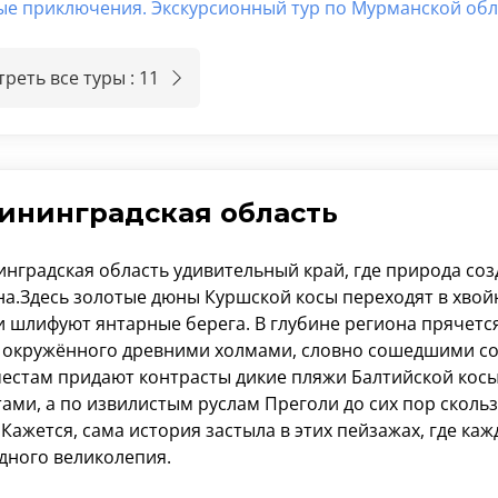
ые приключения. Экскурсионный тур по Мурманской об
реть все туры : 11
ининградская область
инградская область удивительный край, где природа со
а.Здесь золотые дюны Куршской косы переходят в хвой
и шлифуют янтарные берега. В глубине региона прячетс
, окружённого древними холмами, словно сошедшими со
местам придают контрасты дикие пляжи Балтийской кос
ами, а по извилистым руслам Преголи до сих пор скольз
 Кажется, сама история застыла в этих пейзажах, где ка
дного великолепия.