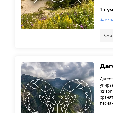
1 лу
Замки,
Смот
Даг
Дагест
упира
живопи
храня
песчан