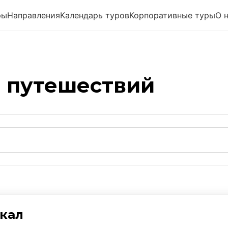
ры
Направления
Календарь туров
Корпоративные туры
О 
 путешествий
кал