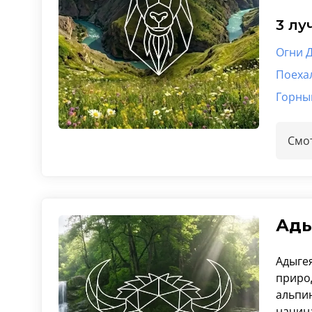
3 лу
Огни Д
Поехал
Горны
Смот
Ады
Адыгея
приро
альпи
начин