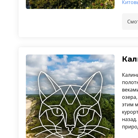
Китов
Смот
Кал
Калин
полотн
векам
озера
этим 
курорт
назад.
приро