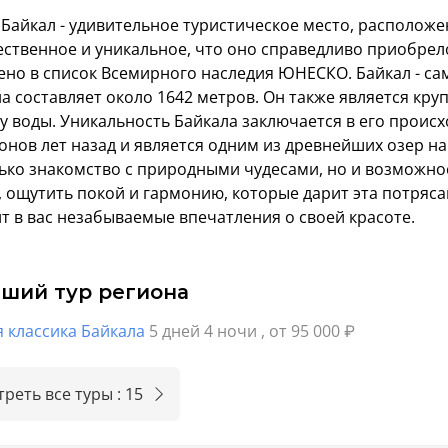
Байкал - удивительное туристическое место, располож
ественное и уникальное, что оно справедливо приобре
но в список Всемирного наследия ЮНЕСКО. Байкал - сам
на составляет около 1642 метров. Он также является к
 воды. Уникальность Байкала заключается в его происх
нов лет назад и является одним из древнейших озер на
ько знакомство с природными чудесами, но и возможнос
 ощутить покой и гармонию, которые дарит эта потряса
т в вас незабываемые впечатления о своей красоте.
чший тур региона
я классика Байкала
5 дней 4 ночи
, от 95 000
₽
реть все туры : 15