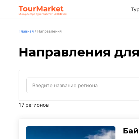
Ту
Мы в реестре турагентств РТА 0042265
Главная
/
Направления
Направления для
17 регионов
Бай