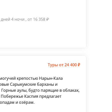
 дней 4 ночи
, от 16 358
₽
Туры
от 24 400 ₽
о могучей крепостью Нарын-Кала
ровые Сарыкумские барханы и
 Горные аулы, будто парящие в облаках,
. Побережье Каспия предлагает
допадам и озёрам.