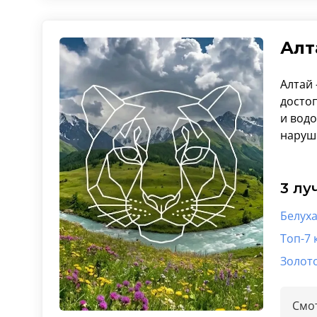
Алт
Алтай
досто
и водо
наруш
3 лу
Белуха
Топ-7 
Золото
Смот