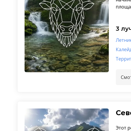
площад
3 лу
Летни
Калей
Терри
Смот
Сев
Этот 