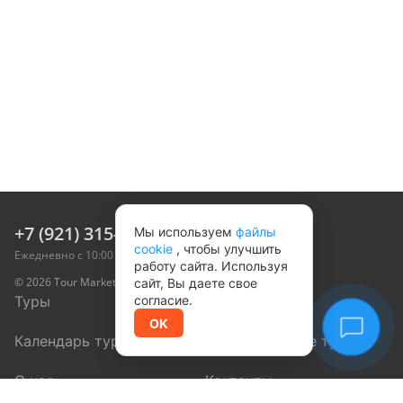
+7 (921) 315-05-55
Мы используем
файлы
cookie
, чтобы улучшить
Ежедневно с 10:00 до 20:00 мск
работу сайта. Используя
© 2026 Tour Marketplace, Inc. Все права защищены
сайт, Вы даете свое
Туры
Направления
согласие.
OK
Календарь туров
Корпоративные туры
О нас
Контакты