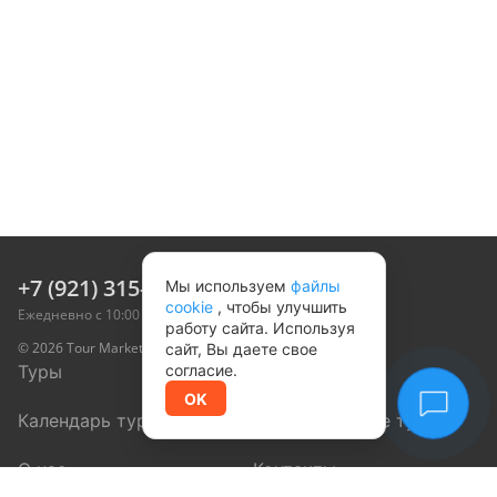
+7 (921) 315-05-55
Мы используем
файлы
cookie
, чтобы улучшить
Ежедневно с 10:00 до 20:00 мск
работу сайта. Используя
© 2026 Tour Marketplace, Inc. Все права защищены
сайт, Вы даете свое
Туры
Направления
согласие.
OK
Календарь туров
Корпоративные туры
О нас
Контакты