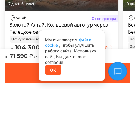
7 дней 6 ночей
9 дн
Алтай
От оператора
Золотой Алтай. Кольцевой автотур через
Бе
Телецкое озеро
Бе
Мы используем
файлы
Экскурсионные туры
Ко
cookie
, чтобы улучшить
104 300
₽
Подробнее
Эк
от
/ чел.
работу сайта. Используя
71 590
₽
от
от
/ чел.
сайт, Вы даете свое
согласие.
Забронировать
OK
Оплата позже
Смотреть все
+7 (921) 315-05-55
Ежедневно с 10:00 до 20:00 мск
© 2026 Tour Marketplace, Inc. Все права защищены
Туры
Направления