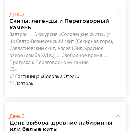
День 2
Скиты, легенды и Переговорный
камень
Завтрак → Экскурсия «Соловецкие скиты» (4
ч): Свято-Вознесенский скит (Секирная гора),
Савватиевский скит, Аллея Юнг, Красное
озеро (дамба XVI в.) → Свободное время →
Прогулка к Переговорному камню
-
Гостиница «Соловки Отель»
Завтрак
День 3
День выбора: древние лабиринты
или белые киты