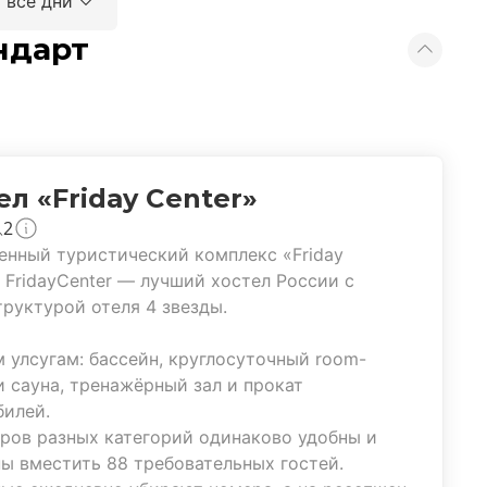
 все дни
ндарт
ел «Friday Center»
2
нный туристический комплекс «Friday
. FridayCenter — лучший хостел России с
руктурой отеля 4 звезды.
 улсугам: бассейн, круглосуточный room-
 и сауна, тренажёрный зал и прокат
билей.
ров разных категорий одинаково удобны и
ы вместить 88 требовательных гостей.