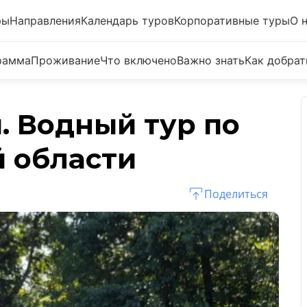
ры
Направления
Календарь туров
Корпоративные туры
О 
рамма
Проживание
Что включено
Важно знать
Как добрат
 Водный тур по
 области
Поделиться