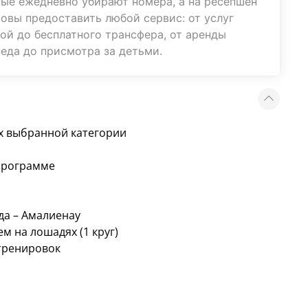
ые ежедневно убирают номера, а на ресепшен
товы предоставить любой сервис: от услуг
ой до бесплатного трансфера, от аренды
еда до присмотра за детьми.
ах выбранной категории
программе
да – Амалиенау
м на лошадях (1 круг)
тренировок