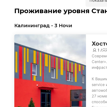
Показать
Проживание уровня Ста
Калининград - 3 Ночи
Хост
1 /
Совреме
Center»
инфраст
К Вашим
service
автомо
27 номе
способн