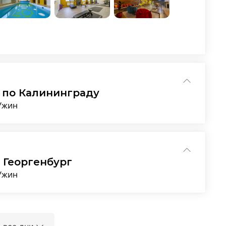
а по Калининграду
 Ужин
 Георгенбург
 Ужин