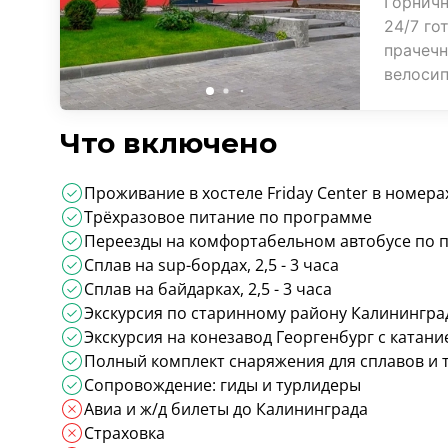
Горничн
24/7 го
прачечн
велосип
Что включено
Проживание в хостеле Friday Center в номер
Трёхразовое питание по программе
Переезды на комфортабельном автобусе по 
Сплав на sup-бордах, 2,5 - 3 часа
Сплав на байдарках, 2,5 - 3 часа
Экскурсия по старинному району Калинингра
Экскурсия на конезавод Георгенбург с катание
Полный комплект снаряжения для сплавов и 
Сопровождение: гиды и турлидеры
Авиа и ж/д билеты до Калининграда
Страховка