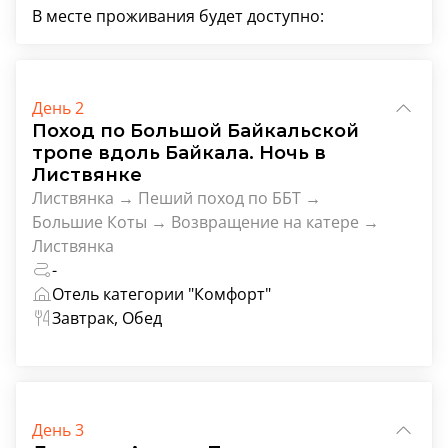
В месте проживания будет доступно:
День 2
Поход по Большой Байкальской
тропе вдоль Байкала. Ночь в
Листвянке
Листвянка → Пеший поход по ББТ →
Большие Коты → Возвращение на катере →
Листвянка
-
Отель категории "Комфорт"
Завтрак, Обед
День 3