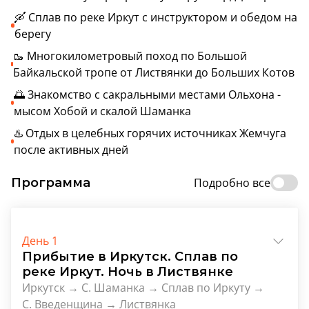
🛶 Сплав по реке Иркут с инструктором и обедом на
берегу
🥾 Многокилометровый поход по Большой
Байкальской тропе от Листвянки до Больших Котов
🌅 Знакомство с сакральными местами Ольхона -
мысом Хобой и скалой Шаманка
♨️ Отдых в целебных горячих источниках Жемчуга
после активных дней
Программа
Подробно все
День 1
Прибытие в Иркутск. Сплав по
реке Иркут. Ночь в Листвянке
Иркутск → С. Шаманка → Сплав по Иркуту →
С. Введенщина → Листвянка