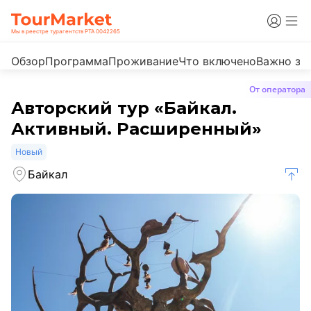
Мы в реестре турагентств РТА 0042265
Обзор
Программа
Проживание
Что включено
Важно зн
От оператора
Авторский тур «Байкал.
Активный. Расширенный»
Новый
Байкал