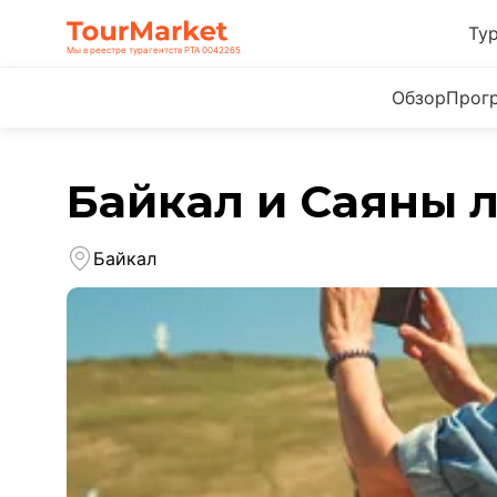
Ту
Мы в реестре турагентств РТА 0042265
Обзор
Прог
Байкал и Саяны 
Байкал