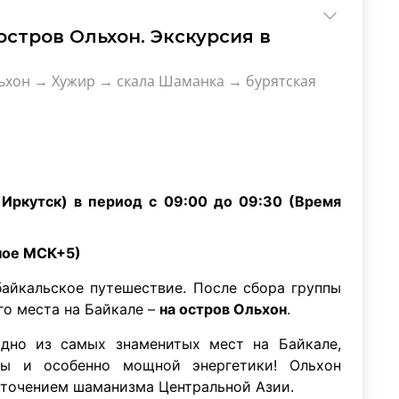
остров Ольхон. Экскурсия в
ьхон → Хужир → скала Шаманка → бурятская
г. Иркутск) в период с 09:00 до 09:30 (Время
тное МСК+5)
байкальское путешествие. После сбора группы
го места на Байкале –
на остров Ольхон
.
одно из самых знаменитых мест на Байкале,
ы и особенно мощной энергетики! Ольхон
оточением шаманизма Центральной Азии.