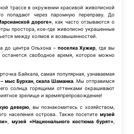
тной трассе в окружении красивой живописной
го попадают через паромную переправу. До
Марсианской дороге»
, как часто отзываются о
етры простора, кое-где живописно украшенные
вьется между холмов и возвышенностей.
га до центра Ольхона –
поселка Хужир
, где вы
с останется свободное время, которое можно
рточка Байкала, самая популярная, узнаваемая
 – мыс Бурхан, скала Шаманка
. Мы отправимся
ящего солнца горящими оттенками окрашивают
приятное зрелище и времяпрепровождение!
скую деверю
, вы познакомитесь с хозяйством,
го населения острова. Также посетите
музей
ли»
,
музей «Национального костюма бурят»
,