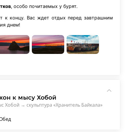
итков
, особо почитаемых у бурят.
т к концу. Вас ждет отдых перед завтрашним
ия днем!
хон к мысу Хобой
с Хобой → скульптура «Хранитель Байкала»
 Обед