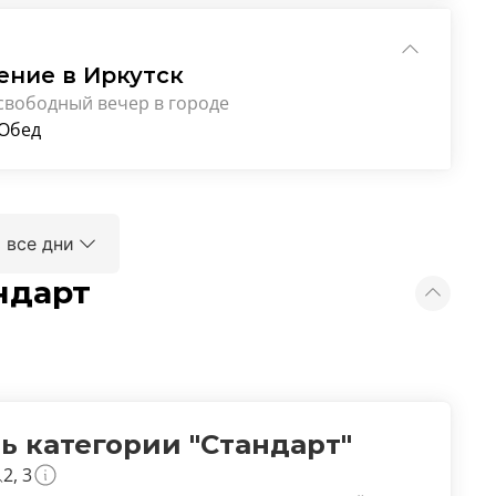
ение в Иркутск
свободный вечер в городе
 Обед
 все дни
ндарт
ь категории "Стандарт"
2, 3