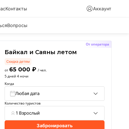
нас
Контакты
Аккаунт
ься
Вопросы
От оператора
Байкал и Саяны летом
Скидка детям
65 000
₽
от
/ чел.
5 дней 4 ночи
Когда
Любая дата
Количество туристов
1 Взрослый
Забронировать