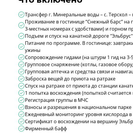
Трансфер г. Минеральные воды – с. Терскол –
Проживание в гостинице “Снежный барс” на п
3-местных номерах с удобствами) и горном 
Подъем и спуск на канатной дороге "Эльбрус"
Питание по программе. В гостинице: завтраки
ужины
Сопровождение гидами (на штурм 1 гид на 3-5
Групповое снаряжение (котлы, газовое обору
Групповая аптечка и средства связи и навига
Заброска вещей до приюта на ратраке
Спуск на ратраке от приюта до станции канат
1 попытка восхождения (попыткой считается 
Регистрация группы в МЧС
Взносы и разрешения в национальном парке
Ежедневный мониторинг уровня кислорода в 
Сертификат о восхождении на вершину Эльбр
Фирменный бафф