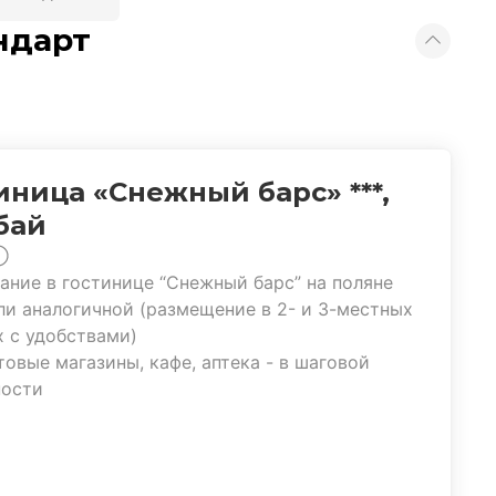
ндарт
иница «Снежный барс» ***,
бай
ние в гостинице “Снежный барс” на поляне
ли аналогичной (размещение в 2- и 3-местных
 с удобствами)
овые магазины, кафе, аптека - в шаговой
ности