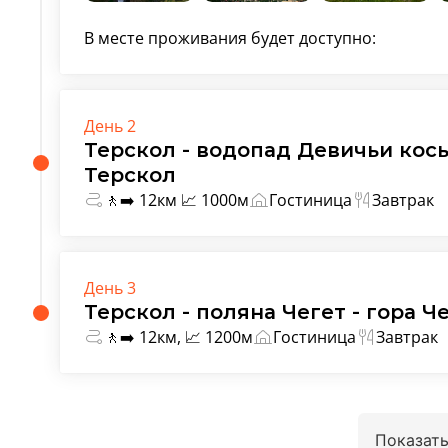
В месте проживания будет доступно:
День 2
Терскол - водопад Девичьи косы
Терскол
🚶‍➡️ 12км 📈 1000м
Гостиница
Завтрак
День 3
Терскол - поляна Чегет - гора Ч
🚶‍➡️ 12км, 📈 1200м
Гостиница
Завтрак
Показать