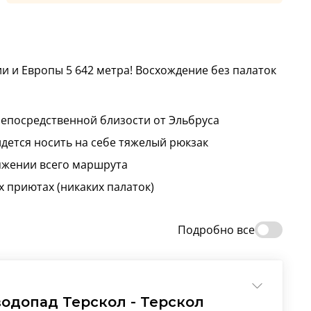
и и Европы 5 642 метра! Восхождение без палаток
непосредственной близости от Эльбруса
идется носить на себе тяжелый рюкзак
яжении всего маршрута
х приютах (никаких палаток)
Подробно все
водопад Терскол - Терскол