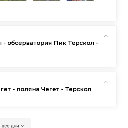
 - обсерватория Пик Терскол -
егет - поляна Чегет - Терскол
 все дни