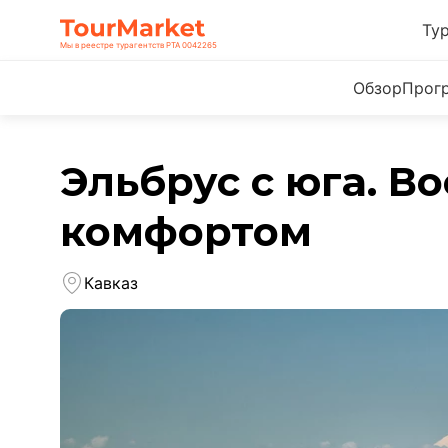
Ту
Мы в реестре турагентств РТА 0042265
Обзор
Прог
Эльбрус с юга. В
комфортом
Кавказ