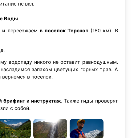
итание не вкл.
ые Воды
.
с и переезжаем
в поселок Терско
л (180 км). В
е.
му водопаду никого не оставит равнодушным.
 насладимся запахом цветущих горных трав. А
 вернемся в поселок.
 брифинг и инструктаж
. Также гиды проверят
зли с собой.