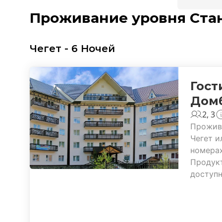
Проживание уровня Ста
Чегет - 6 Ночей
Гост
Дом
2, 3
Прожива
Чегет и
номерах
Продукт
доступ