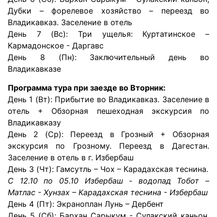
Дубки – форелевое хозяйство – переезд во
Владикавказ. Заселение в отель
День 7 (Вс): Три ущелья: Куртатинское –
Кармадонское - Даргавс
День 8 (Пн): Заключительный день во
Владикавказе
Программа тура при заезде во Вторник:
День 1 (Вт): Прибытие во Владикавказ. Заселение в
отель + Обзорная пешеходная экскурсия по
Владикавказу
День 2 (Ср): Переезд в Грозный + Обзорная
экскурсия по Грозному. Переезд в Дагестан.
Заселение в отель в г. Избербаш
День 3 (Чт): Гамсутль – Чох – Карадахская теснина.
С 12.10 по 05.10 Избербаш - водопад Тобот –
Матлас - Хунзах – Карадахская теснина - Избербаш
День 4 (Пт): Экраноплан Лунь – Дербент
День 5 (Сб): Бархан Сарыкум - Сулакский каньон,