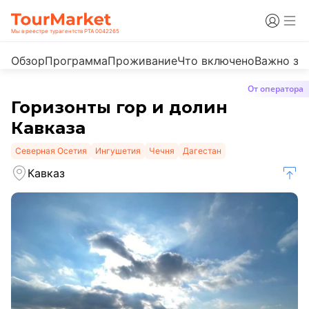
Мы в реестре турагентств РТА 0042265
Обзор
Программа
Проживание
Что включено
Важно зн
От оператора
Горизонты гор и долин
Кавказа
Северная Осетия
Ингушетия
Чечня
Дагестан
Кавказ