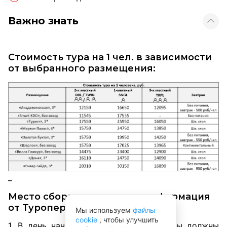
Важно знать
Стоимость тура на 1 чел. в зависимости
от выбранного размещения:
_
Место сбора группы и др. информация
от Туроператора:
Мы используем
файлы
cookie
, чтобы улучшить
1. В день начала тура (к 12:00) туристы должны