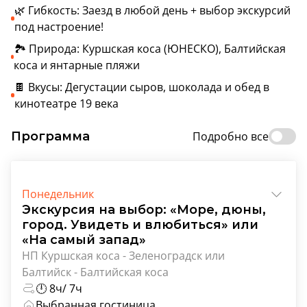
🌿 Гибкость: Заезд в любой день + выбор экскурсий
под настроение!
🏞️ Природа: Куршская коса (ЮНЕСКО), Балтийская
коса и янтарные пляжи
🍫 Вкусы: Дегустации сыров, шоколада и обед в
кинотеатре 19 века
Программа
Подробно все
Понедельник
Экскурсия на выбор: «Море, дюны,
город. Увидеть и влюбиться» или
«На самый запад»
НП Куршская коса - Зеленоградск или
Балтийск - Балтийская коса
🕛 8ч/ 7ч
Выбранная гостиница