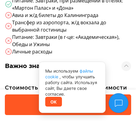
Питание: Завтраки, при размещении в отелях:
«Мартон Палас» и «Дона»
Авиа и ж/д билеты до Калининграда
Трансфер из аэропорта, ж/д вокзала до
выбранной гостиницы
Питание: Завтраки (в г-це: «Академическая»),
Обеды и Ужины
Личные расходы
Важно знать
Мы используем
файлы
cookie
, чтобы улучшить
работу сайта. Используя
Стоимость тура на 1 чел. в зависимости
сайт, Вы даете свое
от выбранного размещения:
согласие.
Забронировать
OK
Оплата позже