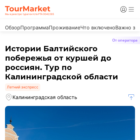
Мы в реестре турагентств РТА 0042265
Обзор
Программа
Проживание
Что включено
Важно зн
От оператора
Истории Балтийского
побережья от куршей до
россиян. Тур по
Калининградской области
Летний экспресс
Калининградская область