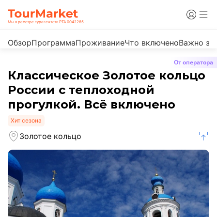
Мы в реестре турагентств РТА 0042265
Обзор
Программа
Проживание
Что включено
Важно зн
От оператора
Классическое Золотое кольцо
России с теплоходной
прогулкой. Всё включено
Хит сезона
Золотое кольцо