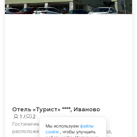
Отель «Турист» ****, Иваново
1 /
2
Гостиничный комплекс «Турист»,
Мы используем
файлы
расположенный в самом сердце города,
cookie
, чтобы улучшить