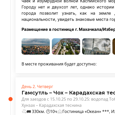
чаек и изумрудной волной Каспийского мор
Городу нет и двухсот лет, однако истори
города позволит узнать, как на земле
национальности, увидеть знаковые места го
Размещение в гостинице г. Махачкала/Избе
В месте проживания будет доступно:
День 2. Четверг
Гамсутль – Чох – Карадахская те
Для заездов с 15.10.25 по 29.10.25: водопад Т
Хунзах – Карадахская теснина
🚌 330км. 🕛10ч
Гостиница «Океан» ***, 