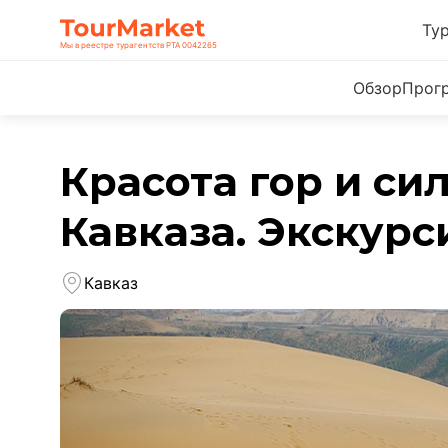
Ту
Мы в реестре турагентств РТА 0042265
Обзор
Прог
Красота гор и си
Кавказа. Экскур
Кавказ