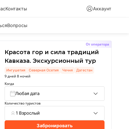
нас
Контакты
Аккаунт
ься
Вопросы
От оператора
Красота гор и сила традиций
Кавказа. Экскурсионный тур
Ингушетия
Северная Осетия
Чечня
Дагестан
9 дней 8 ночей
Когда
Любая дата
Количество туристов
1 Взрослый
Забронировать