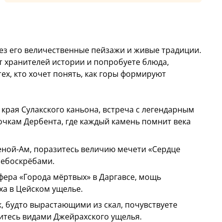
рез его величественные пейзажи и живые традиции.
т хранителей истории и попробуете блюда,
ех, кто хочет понять, как горы формируют
 края Сулакского каньона, встреча с легендарным
очкам Дербента, где каждый камень помнит века
еной-Ам, поразитесь величию мечети «Сердце
небоскрёбами.
фера «Города мёртвых» в Даргавсе, мощь
ха в Цейском ущелье.
 будто вырастающими из скал, почувствуете
итесь видами Джейрахского ущелья.