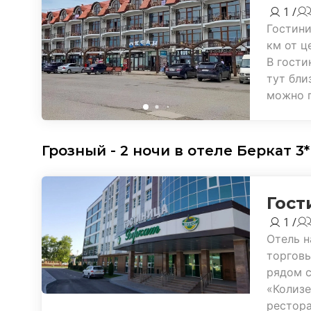
1 /
Гостини
км от ц
В гости
тут бли
можно 
Грозный - 2 ночи в отеле Беркат 3
Гост
1 /
Отель н
торговы
рядом с
«Колизе
рестора