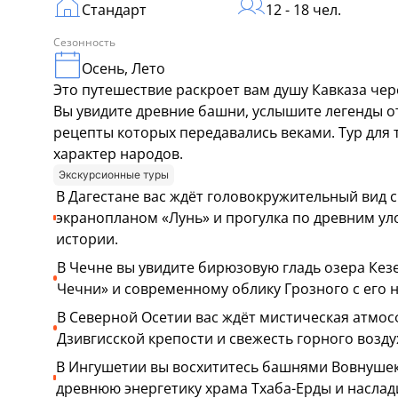
Стандарт
12 - 18 чел.
Сезонность
Осень, Лето
Это путешествие раскроет вам душу Кавказа че
Вы увидите древние башни, услышите легенды о
рецепты которых передавались веками. Тур для т
характер народов.
Экскурсионные туры
В Дагестане вас ждёт головокружительный вид с
экранопланом «Лунь» и прогулка по древним ул
истории.
В Чечне вы увидите бирюзовую гладь озера Кез
Чечни» и современному облику Грозного с его 
В Северной Осетии вас ждёт мистическая атмос
Дзивгисской крепости и свежесть горного возду
В Ингушетии вы восхититесь башнями Вовнушек,
древнюю энергетику храма Тхаба-Ерды и наслад