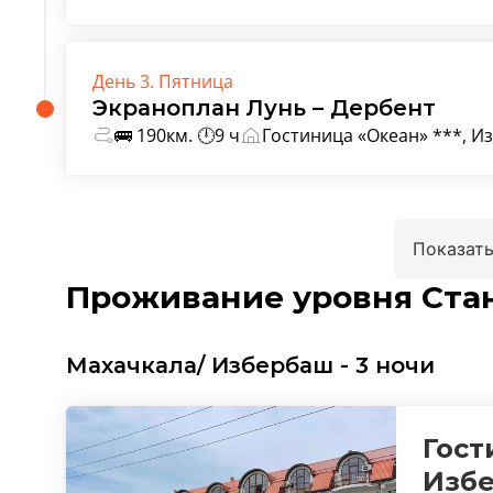
День 3. Пятница
Экраноплан Лунь – Дербент
🚌 190км. 🕛9 ч
Гостиница «Океан» ***, 
Показать
Проживание уровня Ста
Махачкала/ Избербаш - 3 ночи
Гост
Изб