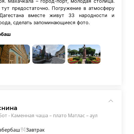
я. Махачкала – город-порт, молодая столица.
и тут предостаточно. Погружение в атмосферу
 Дагестана вместе живут 33 народности и
рода, сделать запоминающиеся фото.
рбаш
снина
обот - Каменная чаша – плато Матлас – аул
Избербаш
Завтрак