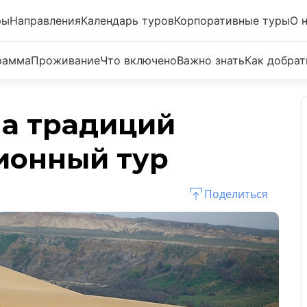
ры
Направления
Календарь туров
Корпоративные туры
О 
рамма
Проживание
Что включено
Важно знать
Как добрат
ла традиций
сионный тур
Поделиться