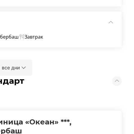
Избербаш
Завтрак
 все дни
ндарт
иница «Океан» ***,
ербаш