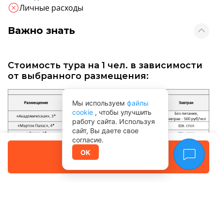
Личные расходы
Важно знать
Стоимость тура на 1 чел. в зависимости
от выбранного размещения:
Мы используем
файлы
cookie
, чтобы улучшить
работу сайта. Используя
сайт, Вы даете свое
согласие.
_
Забронировать
OK
Место сбора группы и др. информация
Оплата позже
от Туроператора:
1. В день начала тура (к 12:00) туристы должны
получить информационное письмо у
администратора своего отеля, в котором указано