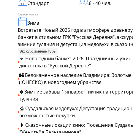
Стандарт
6 - 40 чел.
Сезонность
Зима
Встретьте Новый 2026 год в атмосфере древнерус
банкет в стильном ГРК "Русская Деревня", экс
зимние гуляния и дегустация медовухи в сказоч
Экскурсионные туры
🎉 Новогодний банкет-2026: Праздничный ужин 
дискотека в "Русской Деревне"
🏰 Белокаменное наследие Владимира: Золотые 
(ЮНЕСКО) в новогоднем убранстве
❄️ Зимние забавы 1 января: Пикник на террито
гуляния
🍯 Суздальская медовуха: Дегустация традицион
возможностью покупки
🌲 Сказочные локации кино: Посещение Суздаль
"Женитьба Бальзаминова"