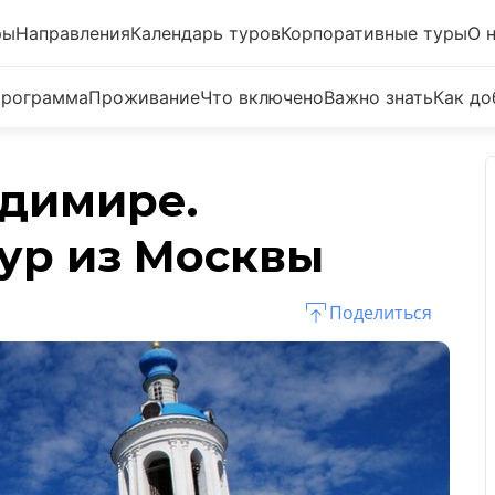
ры
Направления
Календарь туров
Корпоративные туры
О 
рограмма
Проживание
Что включено
Важно знать
Как до
адимире.
ур из Москвы
Поделиться