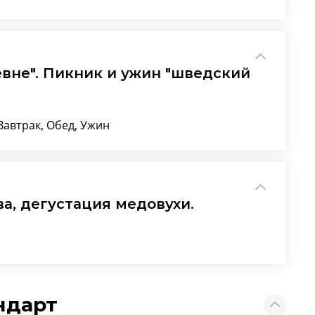
евне". Пикник и ужин "шведский
Завтрак, Обед, Ужин
ва, дегустация медовухи.
ндарт