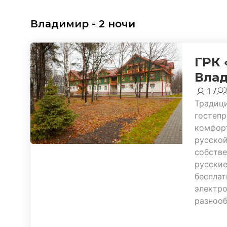
Владимир - 2 ночи
ГРК 
Вла
1 /
Традици
гостепр
комфор
русской
собстве
русские
бесплат
электро
разнооб