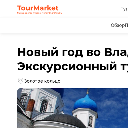
Ту
Мы в реестре турагентств РТА 0042265
Обзор
П
Новый год во Вл
Экскурсионный т
Золотое кольцо