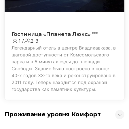
Гостиница «Планета Люкс» ***
1 /
2, 3
Легендарный отель в центре Владикавказа, в
шаговой доступности от Комсомольского
парка и в 5 минутах езды до площади
Свободы. Здание было построено в конце
40-х годов ХХ-го века и реконструировано в
2011 году. Теперь находится под охраной
государства как памятник культуры.
Проживание уровня Комфорт