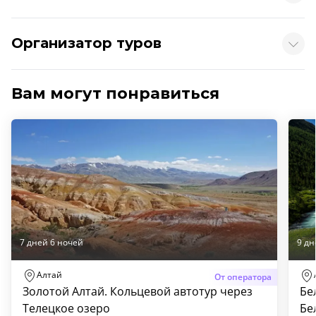
Организатор туров
Вам могут понравиться
7 дней 6 ночей
9 дн
Алтай
От оператора
Золотой Алтай. Кольцевой автотур через
Бе
Телецкое озеро
Бе