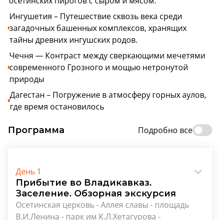
осетинских пирогов с сыром и мясом.
Ингушетия – Путешествие сквозь века среди
загадочных башенных комплексов, хранящих
тайны древних ингушских родов.
Чечня — Контраст между сверкающими мечетями
современного Грозного и мощью нетронутой
природы
Дагестан – Погружение в атмосферу горных аулов,
где время остановилось
Программа
Подробно все
День 1
Прибытие во Владикавказ.
Заселение. Обзорная экскурсия
Осетинская церковь - Аллея славы - площадь
В.И.Ленина - парк им К.Л.Хетагурова -