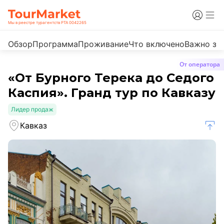
Мы в реестре турагентств РТА 0042265
Обзор
Программа
Проживание
Что включено
Важно зн
От оператора
«От Бурного Терека до Седого
Каспия». Гранд тур по Кавказу
Лидер продаж
Кавказ