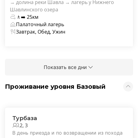
→ долина реки Шавла → лагерь у Нижнего
Шавлинского озера
🚶‍➡️ 25км
Палаточный лагерь
Завтрак, Обед, Ужин
Показать все дни
Проживание уровня Базовый
Турбаза
2, 3
В день приезда и по возвращении из похода