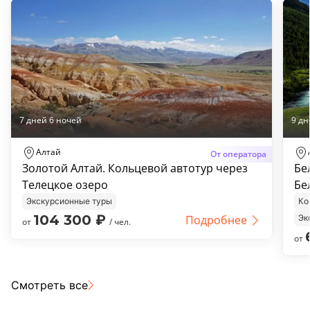
7 дней 6 ночей
9 дн
Алтай
От оператора
Золотой Алтай. Кольцевой автотур через
Бе
Телецкое озеро
Бе
Экскурсионные туры
Ко
104 300
₽
Подробнее
Эк
от
/ чел.
от
Смотреть все