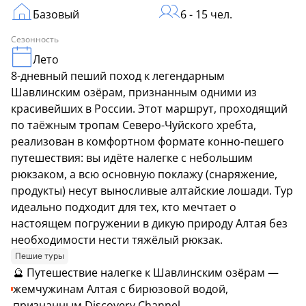
Базовый
6 - 15 чел.
Сезонность
Лето
8-дневный пеший поход к легендарным
Шавлинским озёрам, признанным одними из
красивейших в России. Этот маршрут, проходящий
по таёжным тропам Северо-Чуйского хребта,
реализован в комфортном формате конно-пешего
путешествия: вы идёте налегке с небольшим
рюкзаком, а всю основную поклажу (снаряжение,
продукты) несут выносливые алтайские лошади. Тур
идеально подходит для тех, кто мечтает о
настоящем погружении в дикую природу Алтая без
необходимости нести тяжёлый рюкзак.
Пешие туры
🔮 Путешествие налегке к Шавлинским озёрам —
жемчужинам Алтая с бирюзовой водой,
признанным Discovery Channel