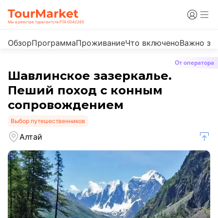
Мы в реестре турагентств РТА 0042265
Обзор
Программа
Проживание
Что включено
Важно зн
От оператора
Шавлинское зазеркалье.
Пеший поход с конным
сопровождением
Выбор путешественников
Алтай