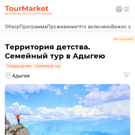
Мы в реестре турагентств РТА 0042265
Обзор
Программа
Проживание
Что включено
Важно зн
Авторский
Территория детства.
Семейный тур в Адыгею
Скидка детям
Семейный тур
Адыгея