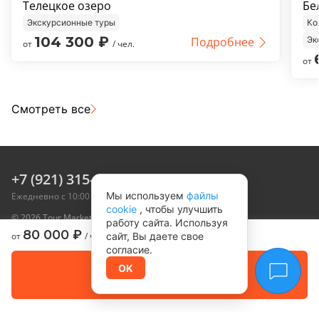
Телецкое озеро
Бе
Экскурсионные туры
Ко
104 300
₽
Подробнее
Эк
от
/ чел.
от
Смотреть все
+7 (921) 315-05-55
Мы используем
файлы
Ежедневно с 10:00 до 20:00 мск
cookie
, чтобы улучшить
© 2026 Tour Marketplace, Inc. Все права защищены
работу сайта. Используя
Туры
Направления
80 000
₽
от
/ чел.
сайт, Вы даете свое
согласие.
Календарь туров
Корпоративные туры
Забронировать
OK
Оплата позже
О нас
Контакты