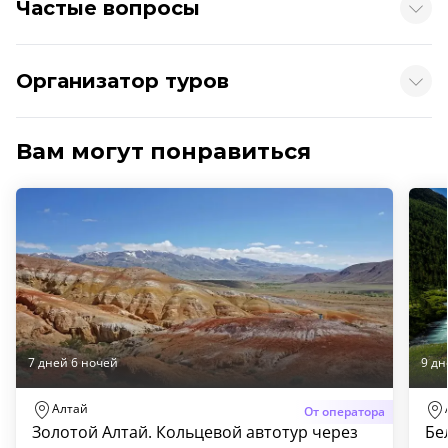
Частые вопросы
Организатор туров
Вам могут понравиться
7 дней 6 ночей
9 дн
Алтай
От оператора
Золотой Алтай. Кольцевой автотур через
Бе