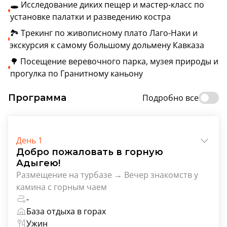
🕳️ Исследование диких пещер и мастер-класс по
установке палатки и разведению костра
🏞️ Трекинг по живописному плато Лаго-Наки и
экскурсия к самому большому дольмену Кавказа
🌳 Посещение веревочного парка, музея природы и
прогулка по Гранитному каньону
Программа
Подробно все
День 1
Добро пожаловать в горную
Адыгею!
Размещение на турбазе → Вечер знакомств у
камина с горным чаем
-
База отдыха в горах
Ужин