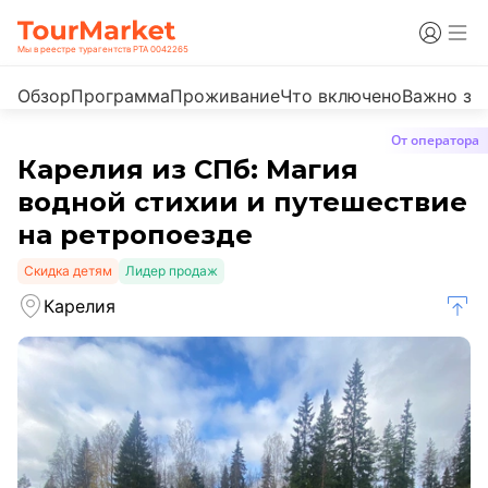
Мы в реестре турагентств РТА 0042265
Обзор
Программа
Проживание
Что включено
Важно зн
От оператора
Карелия из СПб: Магия
водной стихии и путешествие
на ретропоезде
Скидка детям
Лидер продаж
Карелия