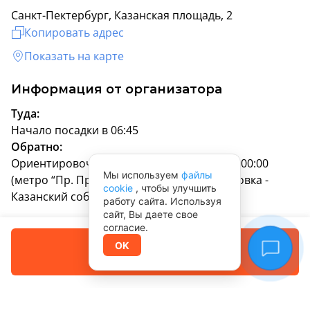
Санкт-Пектербург, Казанская площадь, 2
Копировать адрес
Показать на карте
Информация от организатора
Туда:
Начало посадки в 06:45
Обратно:
Ориентировочное время прибытия 23:00-00:00
Мы используем
файлы
(метро “Пр. Просвещения”), вторая остановка -
cookie
, чтобы улучшить
Казанский собор.
работу сайта. Используя
сайт, Вы даете свое
Частые вопросы
согласие.
Забронировать
OK
Оплата позже
Организатор туров