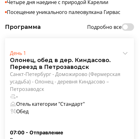
Четыре дня наедине с природой Карелии
Посещение уникального палеовулкана Гирвас
Программа
Подробно все
День 1
Олонец, обед в дер. Киндасово.
Переезд в Петрозаводск
Санкт-Петербург - Доможирово (Фермерская
усадьба) - Олонец - деревня Киндасово –
Петрозаводск
-
Отель категории "Стандарт"
Обед
07:00 - Отправление