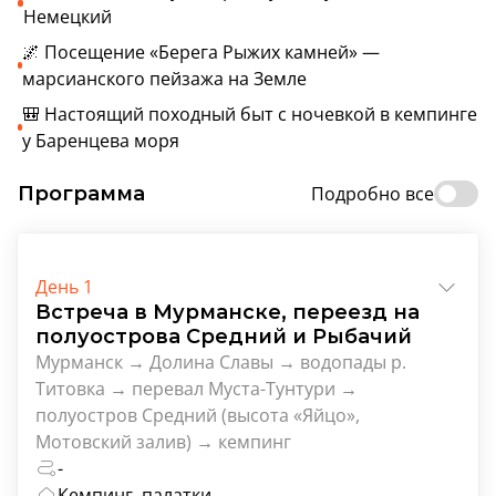
Немецкий
🌌 Посещение «Берега Рыжих камней» —
марсианского пейзажа на Земле
🎒 Настоящий походный быт с ночевкой в кемпинге
у Баренцева моря
Программа
Подробно все
День 1
Встреча в Мурманске, переезд на
полуострова Средний и Рыбачий
Мурманск → Долина Славы → водопады р.
Титовка → перевал Муста-Тунтури →
полуостров Средний (высота «Яйцо»,
Мотовский залив) → кемпинг
-
Кемпинг, палатки