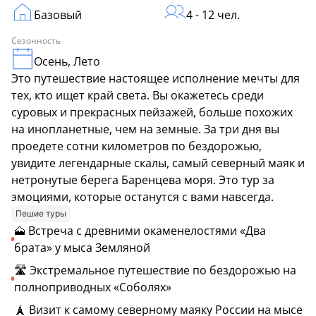
Базовый
4 - 12 чел.
Сезонность
Осень, Лето
Это путешествие настоящее исполнение мечты для
тех, кто ищет край света. Вы окажетесь среди
суровых и прекрасных пейзажей, больше похожих
на инопланетные, чем на земные. За три дня вы
проедете сотни километров по бездорожью,
увидите легендарные скалы, самый северный маяк и
нетронутые берега Баренцева моря. Это тур за
эмоциями, которые останутся с вами навсегда.
Пешие туры
🗻 Встреча с древними окаменелостями «Два
брата» у мыса Земляной
🛣️ Экстремальное путешествие по бездорожью на
полноприводных «Соболях»
🗼 Визит к самому северному маяку России на мысе