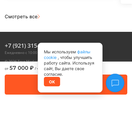
Смотреть все
+7 (921) 315-05-55
Мы используем
файлы
Ежедневно с 10:00 до 20:00 мск
cookie
, чтобы улучшить
© 2026 Tour Marketplace, Inc. Все права защищены
работу сайта. Используя
Туры
Направления
57 000
₽
от
/ чел.
сайт, Вы даете свое
согласие.
Календарь туров
Корпоративные туры
Забронировать
OK
Оплата позже
О нас
Контакты
Организаторам
Карта сайта