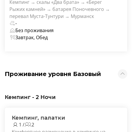
Кемпинг → скалы «Два брата» → «Берег
Рыжих камней» → батарея Поночевного →
перевал Муста-Тунтури → Мурманск
-
Без проживания
Завтрак, Обед
Проживание уровня Базовый
Кемпинг - 2 Ночи
Кемпинг, палатки
1 /
2
Комфортное размещение в кемпинге на