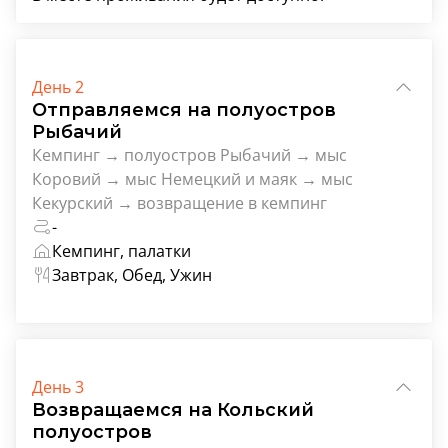
День 2
Отправляемся на полуостров
Рыбачий
Кемпинг → полуостров Рыбачий → мыс
Коровий → мыс Немецкий и маяк → мыс
Кекурский → возвращение в кемпинг
-
Кемпинг, палатки
Завтрак, Обед, Ужин
День 3
Возвращаемся на Кольский
полуостров