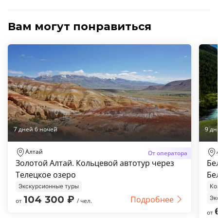
Вам могут понравиться
7 дней 6 ночей
9 дн
Алтай
От оператора
Золотой Алтай. Кольцевой автотур через
Бе
Телецкое озеро
Бе
Экскурсионные туры
Ко
104 300
₽
Подробнее
Эк
от
/ чел.
от