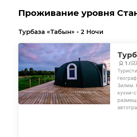
Проживание уровня Ста
Турбаза «Табын» - 2 Ночи
Турб
1 /
Туристи
географ
Зилим. 
кухни-с
размеще
автотра