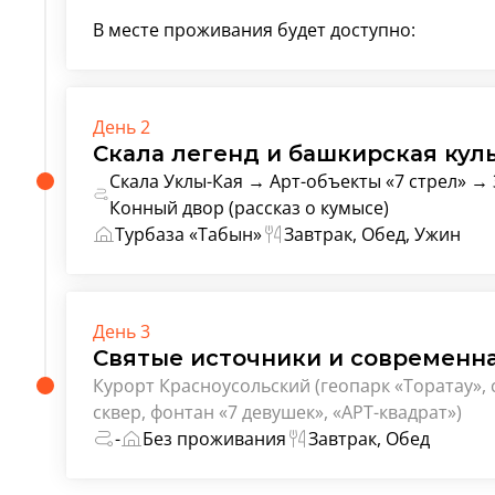
В месте проживания будет доступно:
День 2
Скала легенд и башкирская кул
Скала Уклы-Кая → Арт-объекты «7 стрел» → 
Конный двор (рассказ о кумысе)
Турбаза «Табын»
Завтрак, Обед, Ужин
День 3
Святые источники и современн
Курорт Красноусольский (геопарк «Торатау»,
сквер, фонтан «7 девушек», «АРТ-квадрат»)
-
Без проживания
Завтрак, Обед