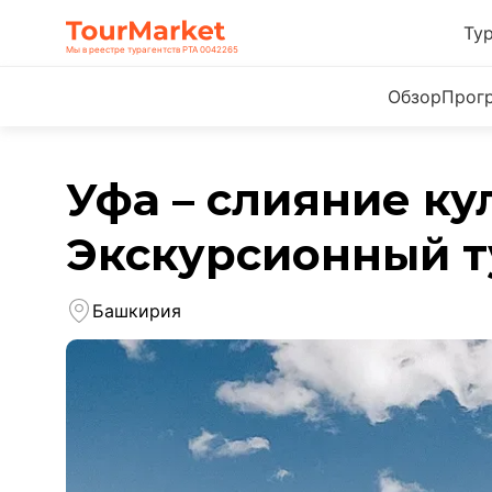
Ту
Мы в реестре турагентств РТА 0042265
Обзор
Прог
Уфа – слияние ку
Экскурсионный т
Башкирия