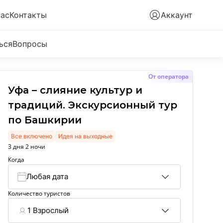
нас
Контакты
Аккаунт
ься
Вопросы
От оператора
Уфа – слияние культур и
традиций. Экскурсионный тур
по Башкирии
Все включено
Идея на выходные
3 дня 2 ночи
Когда
Любая дата
Количество туристов
1 Взрослый