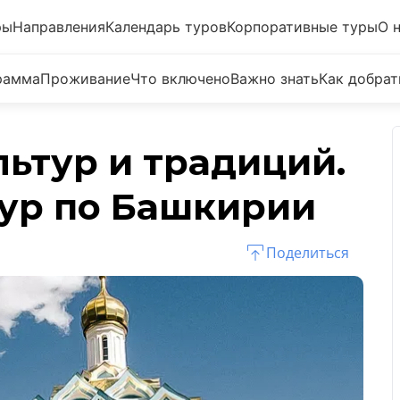
ры
Направления
Календарь туров
Корпоративные туры
О 
рамма
Проживание
Что включено
Важно знать
Как добрат
льтур и традиций.
ур по Башкирии
Поделиться