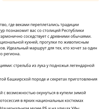
тво, где веками переплетались традиции
тур познакомит вас со столицей Республики
гармонично соседствует с древними обычаями.
национальной кухней, прогулки по живописным
в. Идеальный маршрут для тех, кто хочет за один
о региона.
иями: стрельба из лука у подножья легендарной
итой башкирской породе и секретах приготовления
й с возможностью окунуться в купели зимой
фотосессия в ярких национальных костюмах
в Национальном музее РБ и на улицах Уфы