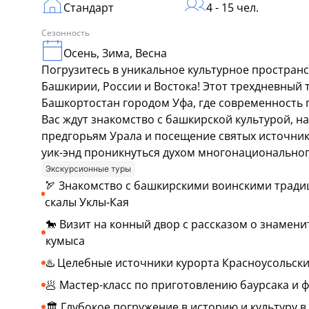
Стандарт
4 - 15 чел.
Сезонность
Осень, Зима, Весна
Погрузитесь в уникальное культурное пространс
Башкирии, России и Востока! Этот трехдневный 
Башкортостан городом Уфа, где современность 
Вас ждут знакомство с башкирской культурой, 
предгорьям Урала и посещение святых источнико
уик-энд проникнуться духом многонациональног
Экскурсионные туры
🏹 Знакомство с башкирскими воинскими традиц
скалы Уклы-Кая
🐎 Визит на конный двор с рассказом о знамен
кумыса
♨️ Целебные источники курорта Красноусольски
🥟 Мастер-класс по приготовлению баурсака и 
🏛️ Глубокое погружение в историю и культуру 