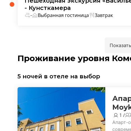
Пешеходная экскурсия «Василье
- Кунсткамера
-
Выбранная гостиница
Завтрак
Показать
Проживание уровня Ком
5 ночей в отеле на выбор
Апар
Moyk
1 /
Апарт-о
соврем