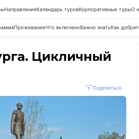
ры
Направления
Календарь туров
Корпоративные туры
О 
рамма
Проживание
Что включено
Важно знать
Как добрат
урга. Цикличный
Поделиться