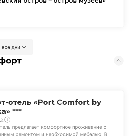
вский остров – остров музеев»
 все дни
форт
т-отель «Port Comfort by
a» ***
2
тель предлагает комфортное проживание с
енным ремонтом и необходимой мебелью. В