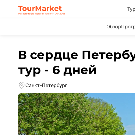
Ту
Мы в реестре турагентств РТА 0042265
Обзор
Прог
В сердце Петерб
тур - 6 дней
Санкт-Петербург