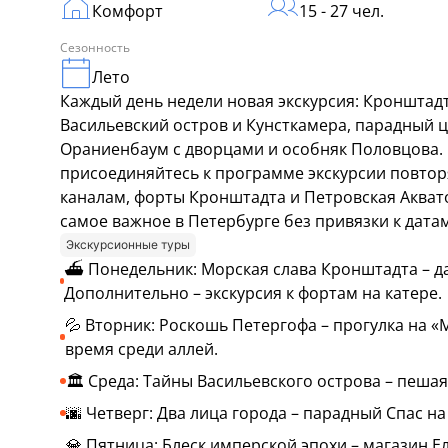
Комфорт
15 - 27 чел.
Сезонность
Лето
Каждый день недели новая экскурсия: Кронштадт
Васильевский остров и Кунсткамера, парадный 
Ораниенбаум с дворцами и особняк Половцова.
присоединяйтесь к программе экскурсии повтор
каналам, форты Кронштадта и Петровская Акватор
самое важное в Петербурге без привязки к датам
Экскурсионные туры
⛴️ Понедельник: Морская слава Кронштадта – д
Дополнительно – экскурсия к фортам на катере.
💦 Вторник: Роскошь Петергофа – прогулка на 
время среди аллей.
🏛️ Среда: Тайны Васильевского острова – пеша
🌆 Четверг: Два лица города – парадный Спас н
💎 Пятница: Блеск имперской эпохи – магазин