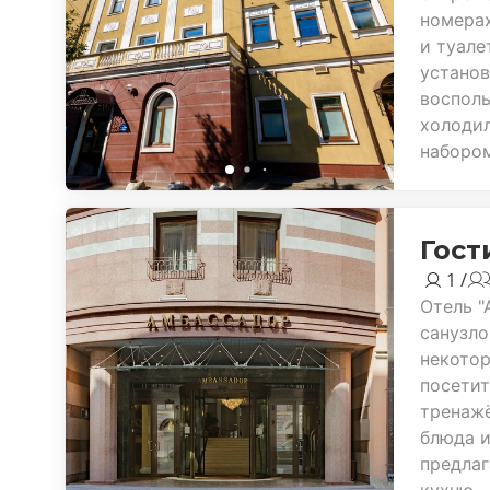
номерах
и туале
установ
восполь
холодил
набором
Гост
1 /
Отель "
санузло
некотор
посетит
тренажё
блюда и
предлаг