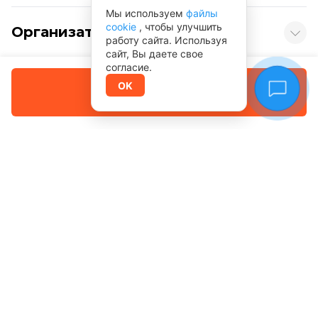
Мы используем
файлы
cookie
, чтобы улучшить
Организатор туров
работу сайта. Используя
сайт, Вы даете свое
согласие.
Вам могут понравиться
Забронировать
OK
Оплата позже
7 дней 6 ночей
9 дн
Алтай
От оператора
Золотой Алтай. Кольцевой автотур через
Бе
Телецкое озеро
Бе
Экскурсионные туры
Ко