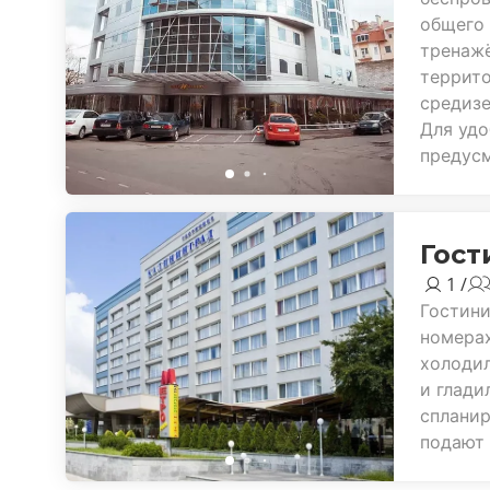
общего 
тренажё
террито
средизе
Для удо
предусм
Гост
1 /
Гостини
номерах
холодил
и глади
спланир
подают 