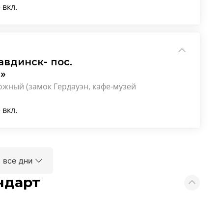
 вкл.
авдинск- пос.
»
ожный (замок Гердауэн, кафе-музей
 вкл.
 все дни
ндарт