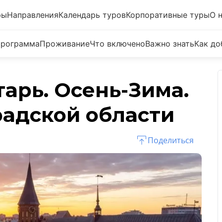
ры
Направления
Календарь туров
Корпоративные туры
О 
рограмма
Проживание
Что включено
Важно знать
Как до
тарь. Осень-Зима.
радской области
Поделиться