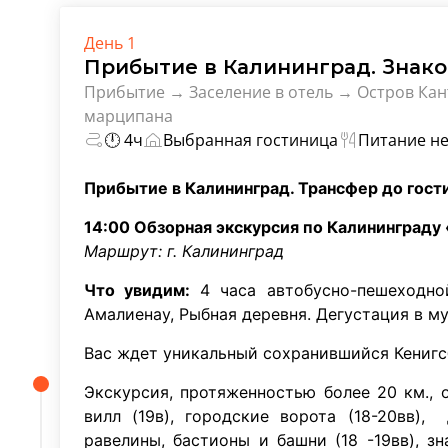
День 1
Прибытие в Калининград. Знак
Прибытие → Заселение в отель → Остров Ка
марципана
🕛 4ч
Выбранная гостиница
Питание не
Прибытие в Калининград. Трансфер до гости
14:00 Обзорная экскурсия по Калининграду «
Маршрут: г. Калининград
Что увидим:
4 часа автобусно-пешеходно
Амалиенау, Рыбная деревня. Дегустация в м
Вас ждет уникальный сохранившийся Кенигс
Экскурсия, протяженностью более 20 км.,
вилл (19в), городские ворота (18-20вв)
равелины, бастионы и башни (18 -19вв), 