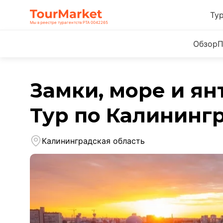
Ту
Мы в реестре турагентств РТА 0042265
Обзор
П
Замки, море и ян
Тур по Калининг
Калининградская область