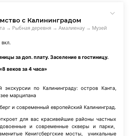
омство с Калининградом
нта → Рыбная деревня → Амалиенау → Музей
 вкл.
ницы за доп. плату. Заселение в гостиницу.
8 веков за 4 часа»
й экскурсии по Калининграду: остров Канта,
узее марципана
берг и современный европейский Калининград.
 откроет для вас красивейшие районы частных
, довоенные и современные скверы и парки,
знаменитые Кенигсбергские мосты, уникальные