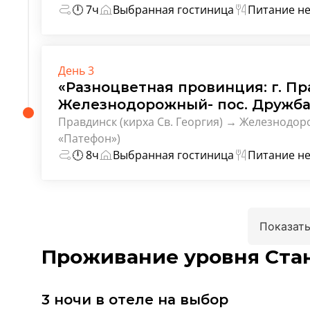
🕛 7ч
Выбранная гостиница
Питание не
День 3
«Разноцветная провинция: г. Пр
Железнодорожный- пос. Дружба
Правдинск (кирха Св. Георгия) → Железнодор
«Патефон»)
🕛 8ч
Выбранная гостиница
Питание не
Показать
Проживание уровня Ста
3 ночи в отеле на выбор