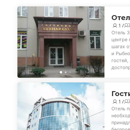
Отел
1 /
Отель 3
центре 
шагах о
и Рыбно
гостей
достопр
Гост
1 /
Отель п
необхо
принадл
беспров