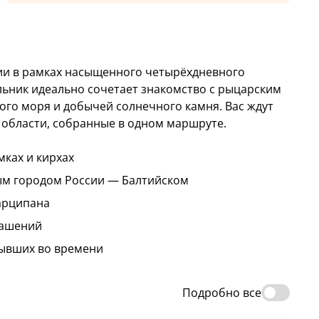
сии в рамках насыщенного четырёхдневного
льник идеально сочетает знакомство с рыцарским
го моря и добычей солнечного камня. Вас ждут
 области, собранные в одном маршруте.
мках и кирхах
ым городом России — Балтийском
марципана
рашений
тывших во времени
Подробно все