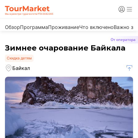
Мы в реестре турагентств РТА 0042265
Обзор
Программа
Проживание
Что включено
Важно зн
От оператора
Зимнее очарование Байкала
Скидка детям
Байкал