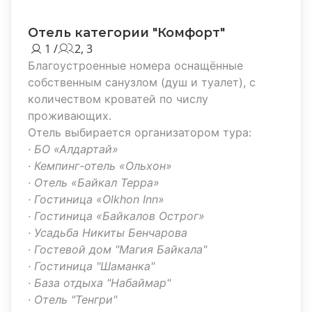
Отель категории "Комфорт"
1 /
2, 3
Благоустроенные номера оснащённые
собственным санузлом (душ и туалет), с
количеством кроватей по числу
проживающих.
Отель выбирается организатором тура:
·
БО «Алдартай»
·
Кемпинг-отель «Ольхон»
·
Отель «Байкал Терра»
·
Гостиница «Olkhon Inn»
·
Гостиница «Байкалов Острог»
·
Усадьба Никиты Бенчарова
·
Гостевой дом "Магия Байкала"
·
Гостиница "Шаманка"
·
База отдыха "Набаймар"
·
Отель "Тенгри"