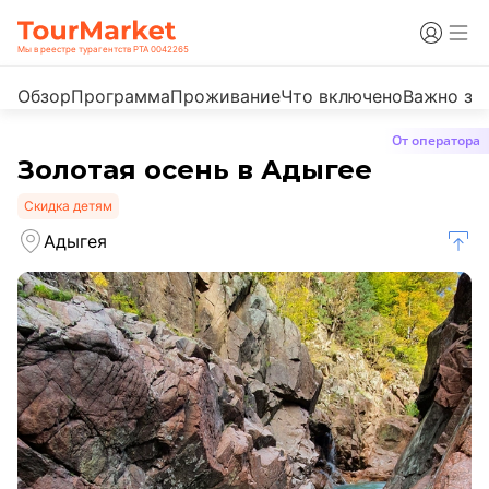
Мы в реестре турагентств РТА 0042265
Обзор
Программа
Проживание
Что включено
Важно зн
От оператора
Золотая осень в Адыгее
Скидка детям
Адыгея