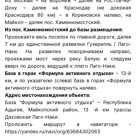
Из Москвы – на Воронеж – далее на Ростов-на-
Дону – далее на Краснодар (не доезжая
Краснодара 80 км) – в Кореновске налево, на
Майкоп – далее пос. Каменномостский.
Из пос. Каменномостский до базы размещения:
Проезжаете весь поселок по главной дороге, далее
7 км до единственной развилки Гузерипль / Лаго-
Наки. На развилке поворачиваем направо,
проезжаем мост через реку Белую и следуем
вверх по дороге, ведущей к плато Лаго-Наки.
База в горах «Формула активного отдыха»
– 13-й
км, и по указателю (слева) база в горах «Формула
активного отдыха» повернуть налево.
Адрес местонахождения объекта:
База "Формула активного отдыха" – Республика
Адыгея, Майкопский район, 13 -й км трассы
Даховская Лаго-Наки.
Проложить маршрут в навигаторе -
https://yandex.ru/navi/org/63684302063